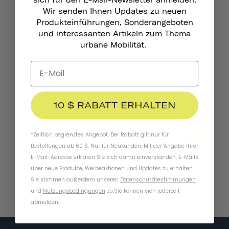
Reflektierende Aufkleber
Wir senden Ihnen Updates zu neuen
Produkteinführungen, Sonderangeboten
und interessanten Artikeln zum Thema
urbane Mobilität.
Bleiben Sie In Kontakt
10 $ RABATT ERHALTEN
*Zeitlich begrenztes Angebot. Der Rabatt gilt nur für
ABONNIEREN
Bestellungen ab 60 $. Nur für Neukunden. Mit der Angabe Ihrer
E-Mail-Adresse erklären Sie sich damit einverstanden, E-Mails
über neue Produkte, Werbeaktionen und Updates zu erhalten.
Sie stimmen außerdem unseren
Datenschutzbestimmungen
und
Nutzungsbedingungen
zu
.
Sie können sich jederzeit
abmelden.