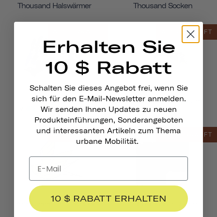
Thousand Halswärmer
Thousand Socken
AUSVERKAUFT
AUSVERKAUFT
Erhalten Sie
10 $ Rabatt
Schalten Sie dieses Angebot frei, wenn Sie
sich für den E-Mail-Newsletter anmelden.
Thousand
Pennant Fahrradklingel
Vollfingerhandschuhe
Wir senden Ihnen Updates zu neuen
Produkteinführungen, Sonderangeboten
und interessanten Artikeln zum Thema
AUSVERKAUFT
AUSVERKAUFT
urbane Mobilität.
10 $ RABATT ERHALTEN
Reflektierende Aufkleber
Fahrradhandschuhe