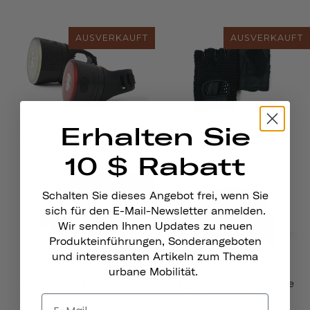
AUSVERKAUFT
AUSVERKAUFT
Erhalten Sie
Traveler 2.0 Magnetische
Fahrradhandschuhe
Fahrradbeleuchtung
10 $ Rabatt
AUSVERKAUFT
Schalten Sie dieses Angebot frei, wenn Sie
sich für den E-Mail-Newsletter anmelden.
Wir senden Ihnen Updates zu neuen
Produkteinführungen, Sonderangeboten
und interessanten Artikeln zum Thema
urbane Mobilität.
Kryptoflex-Kabelschloss
Magnetische Helmleuchte
249,00 kr