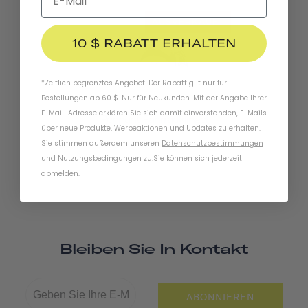
AUSVERKAUFT
10 $ RABATT ERHALTEN
*Zeitlich begrenztes Angebot. Der Rabatt gilt nur für
Bestellungen ab 60 $. Nur für Neukunden. Mit der Angabe Ihrer
E-Mail-Adresse erklären Sie sich damit einverstanden, E-Mails
Pennant Fahrradklingel
über neue Produkte, Werbeaktionen und Updates zu erhalten.
Sie stimmen außerdem unseren
Datenschutzbestimmungen
und
Nutzungsbedingungen
zu
.
Sie können sich jederzeit
abmelden.
Bleiben Sie In Kontakt
ABONNIEREN