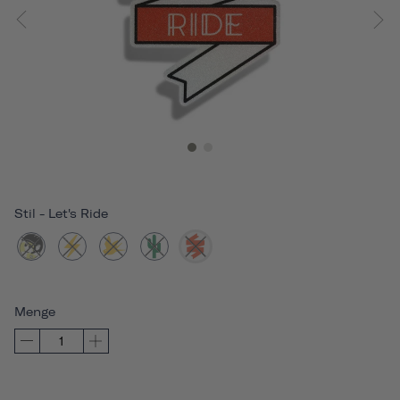
Stil
-
Let's Ride
Menge