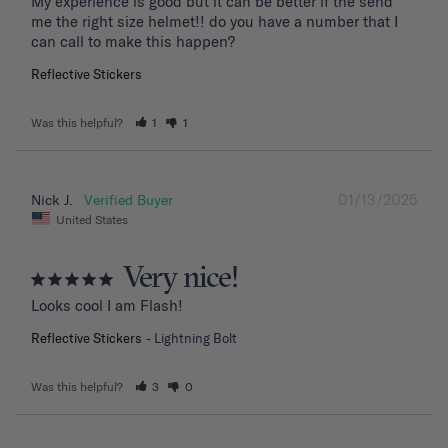
My experience is good but it can be better if the send 
me the right size helmet!! do you have a number that I 
can call to make this happen?
Reflective Stickers
Was this helpful?
1
1
01/13/2025
Nick J.
United States
Very nice!
Looks cool I am Flash!
Reflective Stickers
Lightning Bolt
Was this helpful?
3
0