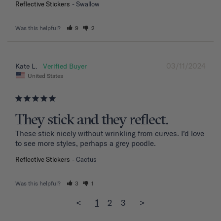
Reflective Stickers
Swallow
Was this helpful?
9
2
03/11/2024
Kate L.
United States
They stick and they reflect.
These stick nicely without wrinkling from curves. I’d love 
to see more styles, perhaps a grey poodle.
Reflective Stickers
Cactus
Was this helpful?
3
1
<
1
2
3
>