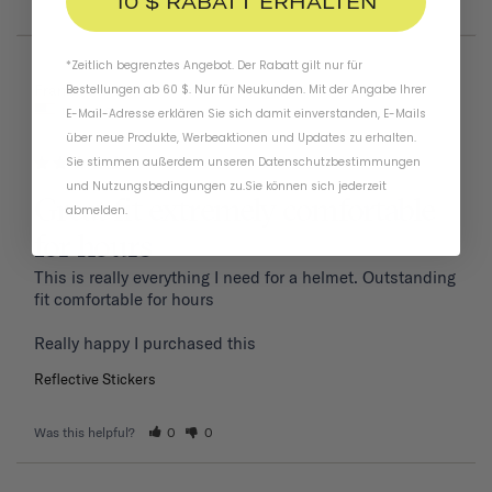
10 $ RABATT ERHALTEN
*Zeitlich begrenztes Angebot. Der Rabatt gilt nur für
01/19/2026
Frank P.
Bestellungen ab 60 $. Nur für Neukunden. Mit der Angabe Ihrer
United States
E-Mail-Adresse erklären Sie sich damit einverstanden, E-Mails
über neue Produkte, Werbeaktionen und Updates zu erhalten.
Sie stimmen außerdem unseren
Datenschutzbestimmungen
und
Nutzungsbedingungen
zu
.
Sie können sich jederzeit
Great fit extremely comfortable
abmelden.
for hours
This is really everything I need for a helmet. Outstanding 
fit comfortable for hours 

Reflective Stickers
Was this helpful?
0
0