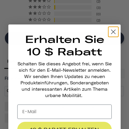
2
3
0
2
Erhalten Sie
Write A Review
10 $ Rabatt
Reviews
Schalten Sie dieses Angebot frei, wenn Sie
sich für den E-Mail-Newsletter anmelden.
Wir senden Ihnen Updates zu neuen
Filter Reviews:
Produkteinführungen, Sonderangeboten
und interessanten Artikeln zum Thema
urbane Mobilität.
Helmet
Sticker
Quality
Thousand
Design
Cactus
Friends