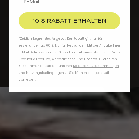
10 $ RABATT ERHALTEN
*Zeitlich begrenztes Angebot. Der Rabatt gilt nur für
Bestellungen ab 60 $. Nur für Neukunden. Mit der Angabe Ihrer
E-Mail-Adresse erklären Sie sich damit einverstanden, E-Mails
über neue Produkte, Werbeaktionen und Updates zu erhalten.
Sie stimmen außerdem unseren
Datenschutzbestimmungen
und
Nutzungsbedingungen
zu
.
Sie können sich jederzeit
abmelden.