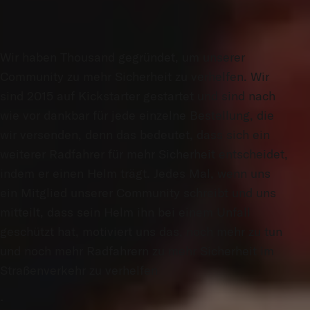
Wir haben Thousand gegründet, um unserer
Community zu mehr Sicherheit zu verhelfen. Wir
sind 2015 auf Kickstarter gestartet und sind nach
wie vor dankbar für jede einzelne Bestellung, die
wir versenden, denn das bedeutet, dass sich ein
weiterer Radfahrer für mehr Sicherheit entscheidet,
indem er einen Helm trägt. Jedes Mal, wenn uns
ein Mitglied unserer Community schreibt und uns
mitteilt, dass sein Helm ihn bei einem Unfall
geschützt hat, motiviert uns das, noch mehr zu tun
und noch mehr Radfahrern zu mehr Sicherheit im
Straßenverkehr zu verhelfen
.