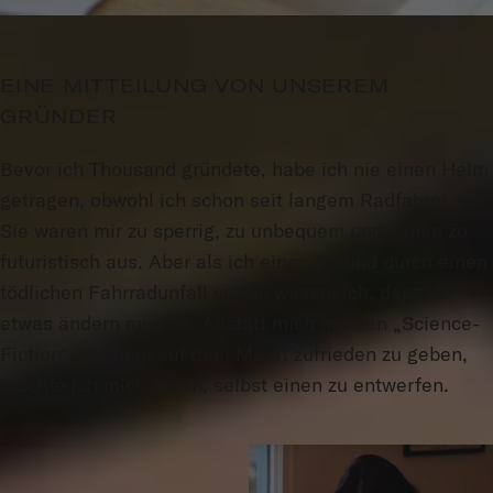
EINE MITTEILUNG VON UNSEREM
GRÜNDER
Bevor ich Thousand gründete, habe ich nie einen Helm
getragen, obwohl ich schon seit langem Radfahrer war.
Sie waren mir zu sperrig, zu unbequem und sahen zu
futuristisch aus. Aber als ich einen Freund durch einen
tödlichen Fahrradunfall verlor, wusste ich, dass ich
etwas ändern musste. Anstatt mich mit den „Science-
Fiction“-Helmem auf dem Markt zufrieden zu geben,
machte ich mich daran, selbst einen zu entwerfen.