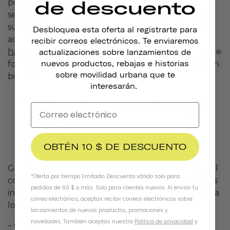
de descuento
perdido de vista
nuestra misión
de velar por tu
seguridad. Por eso anunciamos nuestra Política de
sustitución por accidente. Si alguna vez sufres un
Desbloquea esta oferta al registrarte para
accidente mientras llevas puesto tu Thousand ,
recibir correos electrónicos. Te enviaremos
háznoslo saber
. Te sustituiremos el casco dañado de
actualizaciones sobre lanzamientos de
nuevos productos, rebajas e historias
forma gratuita para que puedas volver a montar en
sobre movilidad urbana que te
bicicleta.
interesarán.
OBTÉN 10 $ DE DESCUENTO
Gracias de nuevo por vuestro cariño y apoyo. Sois el
*Oferta por tiempo limitado. Descuento válido solo para
corazón de Thousand. Vuestras fotos e historias nos
pedidos de 60 $ o más. Solo para clientes nuevos. Al enviar tu
inspiran cada día. Gracias por acompañarnos en esta
correo electrónico, aceptas recibir correos electrónicos sobre
loca aventura.
lanzamientos de nuevos productos, promociones y
novedades. También aceptas nuestra
Política de privacidad
y
– Gloria