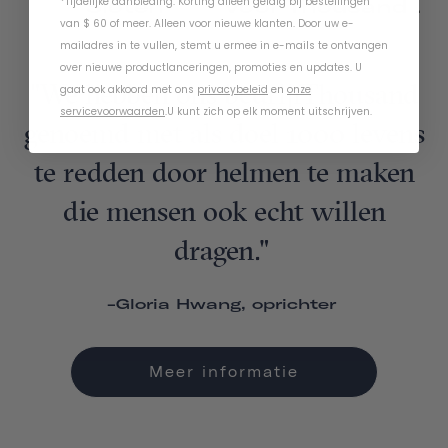
*Tijdelijke aanbieding. Korting alleen geldig bij bestellingen
Sloten
voor Thousand .
van $ 60 of meer. Alleen voor nieuwe klanten. Door uw e-
mailadres in te vullen, stemt u ermee in e-mails te ontvangen
over nieuwe productlanceringen, promoties en updates. U
"We hebben ons bedrijfThousand
gaat ook akkoord met ons
privacybeleid
en
onze
servicevoorwaarden
.
U kunt zich op elk moment uitschrijven.
genoemd met als doel 1000 levens
te redden door helmen te maken
die mensen ook echt willen
dragen."
-Gloria Hwang, oprichter
Meer informatie