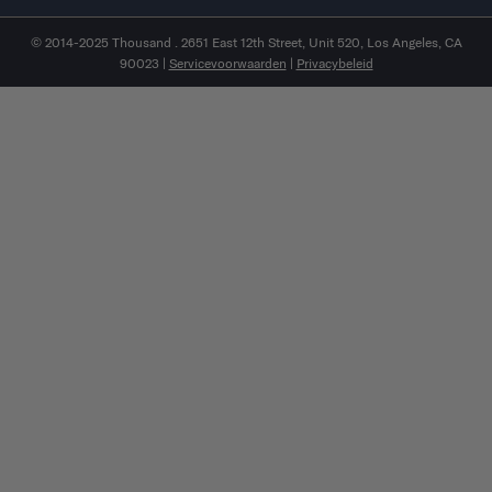
© 2014-2025 Thousand . 2651 East 12th Street, Unit 520, Los Angeles, CA
90023 |
Servicevoorwaarden
|
Privacybeleid