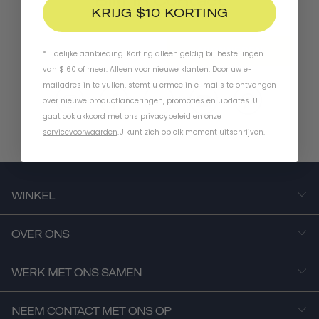
Blijf In Contact
KRIJG $10 KORTING
ABONNEREN
*Tijdelijke aanbieding. Korting alleen geldig bij bestellingen
van $ 60 of meer. Alleen voor nieuwe klanten. Door uw e-
mailadres in te vullen, stemt u ermee in e-mails te ontvangen
over nieuwe productlanceringen, promoties en updates. U
gaat ook akkoord met ons
privacybeleid
en
onze
servicevoorwaarden
.
U kunt zich op elk moment uitschrijven.
WINKEL
OVER ONS
WERK MET ONS SAMEN
NEEM CONTACT MET ONS OP