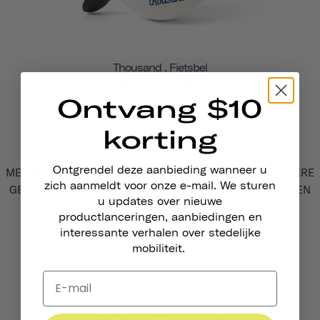
Thousand . Fietsbel
LATEN WE GAAN RIJDEN
Ontvang $10
193 kr
korting
Ontgrendel deze aanbieding wanneer u
MET HUN RETRO-GEÏNSPIREERDE STIJL EN LUIDE, HELDERE
zich aanmeldt voor onze e-mail. We sturen
GELUID ZULLEN ONZE FIETSBELLEN ALLE HOOFDEN DOEN
u updates over nieuwe
OMDRAAIEN OP DE WEG.
productlanceringen, aanbiedingen en
interessante verhalen over stedelijke
mobiliteit.