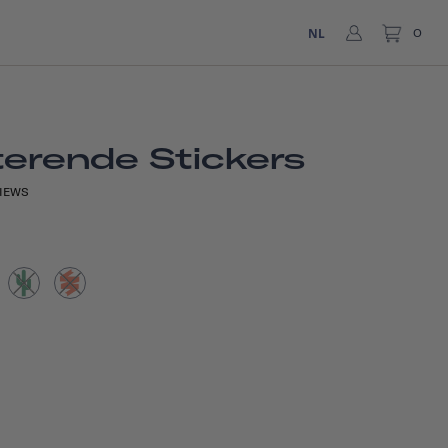
NL
0
terende Stickers
IEWS