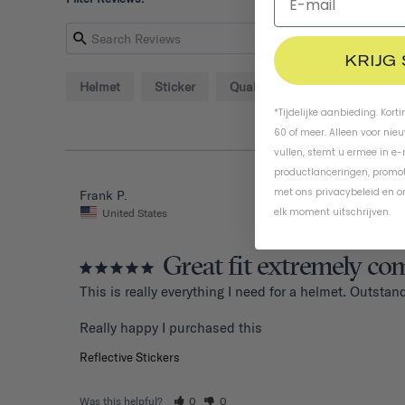
KRIJG
Helmet
Sticker
Quality
Thousand
D
*Tijdelijke aanbieding. Kort
60 of meer. Alleen voor nie
vullen, stemt u ermee in e
productlanceringen, promot
met ons
privacybeleid
en
o
Frank P.
elk moment uitschrijven.
United States
Great fit extremely co
This is really everything I need for a helmet. Outstand
Reflective Stickers
Was this helpful?
0
0