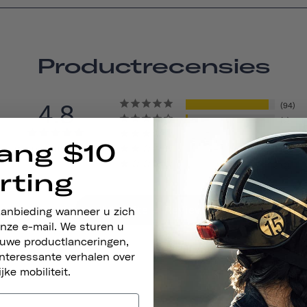
Productrecensies
4.8
94
2
3
ang $10
BASED ON 101 REVIEWS
0
2
rting
Write A Review
aanbieding wanneer u zich
nze e-mail. We sturen u
euwe productlanceringen,
nteressante verhalen over
ijke mobiliteit.