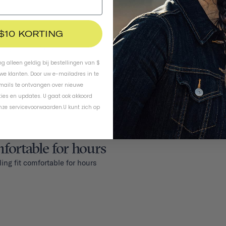
 $10 KORTING
esign
Cactus
Friends
ing alleen geldig bij bestellingen van $
uwe klanten. Door uw e-mailadres in te
-mails te ontvangen over nieuwe
ies en updates. U gaat ook akkoord
nze servicevoorwaarden
.
U kunt zich op
mfortable for hours
ing fit comfortable for hours 
