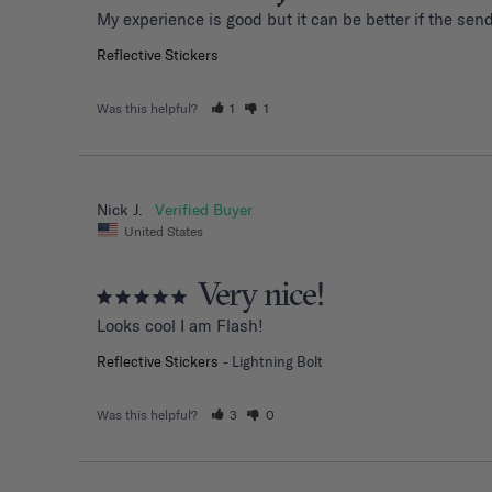
My experience is good but it can be better if the sen
Reflective Stickers
Was this helpful?
1
1
Nick J.
United States
Very nice!
Looks cool I am Flash!
Reflective Stickers
Lightning Bolt
Was this helpful?
3
0