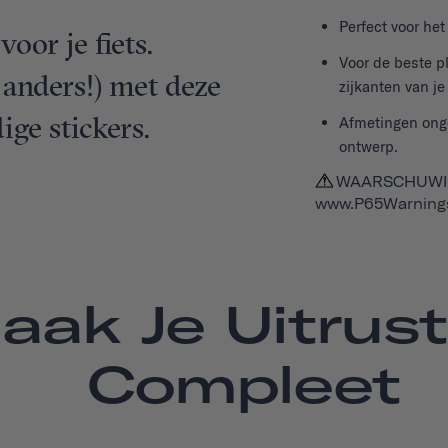
Perfect voor he
oor je fiets.
Voor de beste p
s anders!) met deze
zijkanten van je
ige stickers.
Afmetingen onge
ontwerp.
WAARSCHUWING
www.P65Warnings
aak Je Uitrust
Compleet