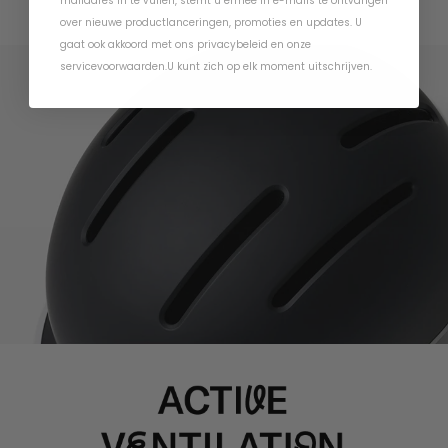
mailadres in te vullen, stemt u ermee in e-mails te ontvangen
over nieuwe productlanceringen, promoties en updates. U
gaat ook akkoord met ons
privacybeleid
en
onze
servicevoorwaarden
.
U kunt zich op elk moment uitschrijven.