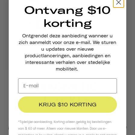
Ontvang $10
korting
Ontgrendel deze aanbieding wanneer u
zich aanmeldt voor onze e-mail. We sturen
u updates over nieuwe
productlanceringen, aanbiedingen en
interessante verhalen over stedelijke
mobiliteit.
KRIJG $10 KORTING
Geen tranen meer vanwege gekneusde huid dankzij onze
*Tijdelijke aanbieding. Korting alleen geldig bij bestellingen
gebruiksvriendelijke en op veiligheid geteste magnetische
van $ 60 of meer. Alleen voor nieuwe klanten. Door uw e-
sluiting.