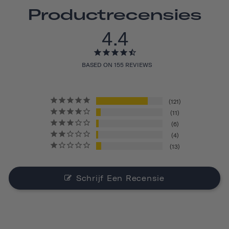
Productrecensies
4.4
BASED ON 155 REVIEWS
121
11
6
4
13
Schrijf Een Recensie