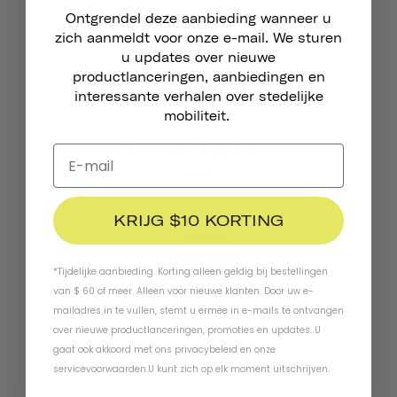
Ontgrendel deze aanbieding wanneer u
zich aanmeldt voor onze e-mail. We sturen
u updates over nieuwe
productlanceringen, aanbiedingen en
interessante verhalen over stedelijke
mobiliteit.
Thousand . Helmstickers
85 kr
KRIJG $10 KORTING
*Tijdelijke aanbieding. Korting alleen geldig bij bestellingen
van $ 60 of meer. Alleen voor nieuwe klanten. Door uw e-
mailadres in te vullen, stemt u ermee in e-mails te ontvangen
over nieuwe productlanceringen, promoties en updates. U
Thousand . Kinderhelm
gaat ook akkoord met ons
privacybeleid
en
onze
726 kr
servicevoorwaarden
.
U kunt zich op elk moment uitschrijven.