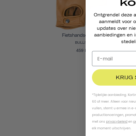
ko
Ontgrendel deze 
aanmeldt voor o
updates over ni
aanbiedingen en i
Fietshandschoenen
stedel
BULLITT
459 kr
KRIJG
*Tijdelijke aanbieding. Kort
60 of meer. Alleen voor nie
vullen, stemt u ermee in e
productlanceringen, promot
met ons
privacybeleid
en
o
elk moment uitschrijven.