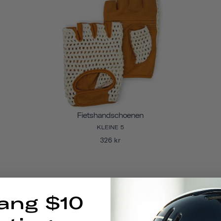
Fietshandschoenen
KLEINE 5
326 kr
ang $10