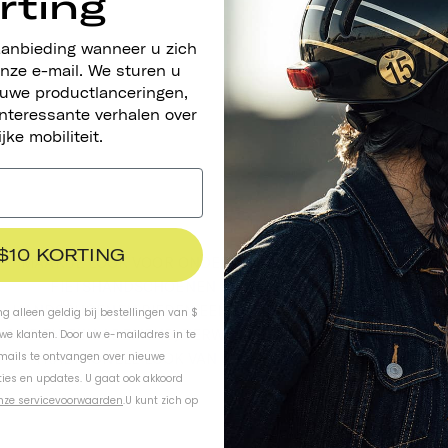
rting
aanbieding wanneer u zich
nze e-mail. We sturen u
euwe productlanceringen,
nteressante verhalen over
ijke mobiliteit.
 $10 KORTING
MAAK JE LOOK VOOR ONDERWEG COMPLEET MET ONZE
FIETSHANDSCHOENEN IN JAREN 70-STIJL. ONZE
HANDSCHOENEN BIEDEN EEN DUURZAME, GEWATTEERDE
ing alleen geldig bij bestellingen van $
GRIP EN ZIJN ADEMEND, TERWIJL ZE PERFECT PASSEN BIJ DE
uwe klanten. Door uw e-mailadres in te
-mails te ontvangen over nieuwe
TRADITIONELE LOOK VAN ONZE KLASSIEKE HELMEN.
ies en updates. U gaat ook akkoord
nze servicevoorwaarden
.
U kunt zich op