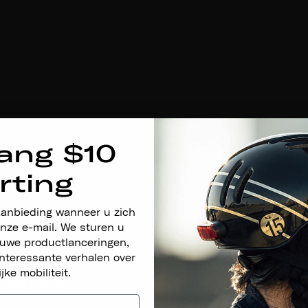
ang $10
rting
aanbieding wanneer u zich
nze e-mail. We sturen u
euwe productlanceringen,
nteressante verhalen over
ijke mobiliteit.