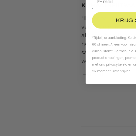
KLIMAATNEUTRAA
"Ik doneer aan Cli
KRIJG
van onze generatie
als bedrijven is he
*Tijdelijke aanbieding. Kort
het grootste deel v
60 of meer. Alleen voor nie
vullen, stemt u ermee in e
samen te werken om 
productlanceringen, promot
waar we trots op zij
met ons
privacybeleid
en
o
elk moment uitschrijven.
–
Gloria