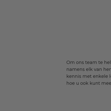
Om ons team te help
namens elk van hen
kennis met enkele l
hoe u ook kunt me