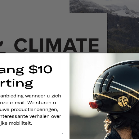
ang $10
rting
aanbieding wanneer u zich
nze e-mail. We sturen u
euwe productlanceringen,
nteressante verhalen over
ijke mobiliteit.