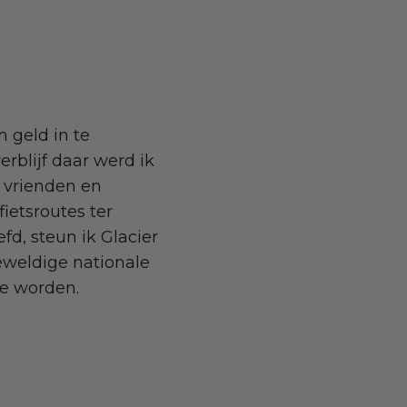
 geld in te
rblijf daar werd ik
 vrienden en
ietsroutes ter
fd, steun ik Glacier
eweldige nationale
te worden.