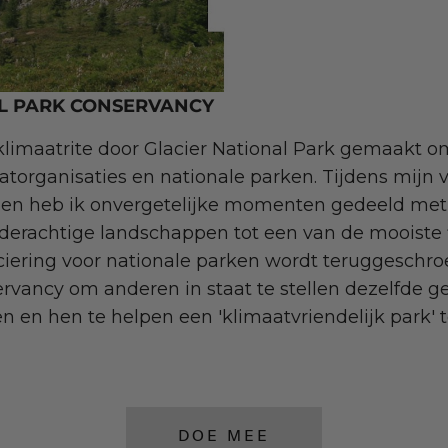
L PARK CONSERVANCY
 klimaatrite door Glacier National Park gemaakt om
torganisaties en nationale parken. Tijdens mijn ve
rk en heb ik onvergetelijke momenten gedeeld met
ilderachtige landschappen tot een van de mooiste f
ciering voor nationale parken wordt teruggeschroe
rvancy om anderen in staat te stellen dezelfde g
en en hen te helpen een 'klimaatvriendelijk park' 
DOE MEE