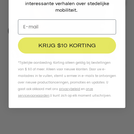
interessante verhalen over stedelijke
mobiliteit.
KRIJG $10 KORTING
*Tijdelijke aanbieding. Korting alleen geldig bij bestellingen
van $ 60 of meer. Alleen voor nieuwe klanten. Door uw e-
mailadres in te vullen, stemt u ermee in e-mails te ontvangen
over nieuwe productlanceringen, promoties en updates. U
gaat ook akkoord met ons
privacybeleid
en
onze
servicevoorwaarden
.
U kunt zich op elk moment uitschrijven.