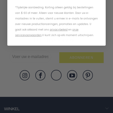
*Tijdelijke aanbieding. Korting alleen geldig bij bestellingen
van $ 60 of meer. Alleen voor nieuwe klanten. Door uw e-
mailadres in te vullen, stemt u ermee in e-mails te ontvangen
over nieuwe productlanceringen, promoties en updates. U
gaat ook akkoord met ons
privacybeleid
en
onze
servicevoorwaarden
.
U kunt zich op elk moment uitschrijven.
Blijf In Contact
ABONNEREN
WINKEL