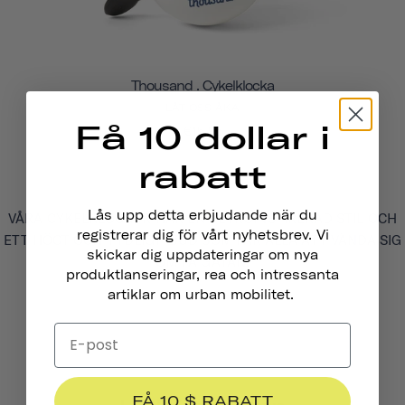
Thousand . Cykelklocka
LÅT OSS ÅKA
Få 10 dollar i
€15,95
rabatt
Lås upp detta erbjudande när du
VÅRA CYKELKLOCKOR HAR EN RETROINSPIRERAD STIL OCH
registrerar dig för vårt nyhetsbrev. Vi
ETT HÖGT OCH TYDLIGT LJUD SOM FÅR ALLA ATT VÄNDA SIG
skickar dig uppdateringar om nya
OM PÅ GATAN.
produktlanseringar, rea och intressanta
artiklar om urban mobilitet.
FÅ 10 $ RABATT