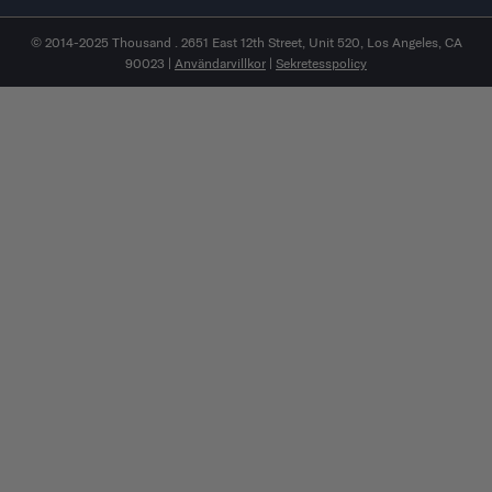
© 2014-2025 Thousand . 2651 East 12th Street, Unit 520, Los Angeles, CA
90023 |
Användarvillkor
|
Sekretesspolicy