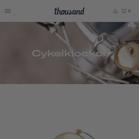
0
Cykelklockor