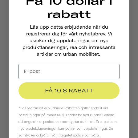
Få 10 dollar i
rabatt
Lås upp detta erbjudande när du
registrerar dig för vårt nyhetsbrev. Vi
skickar dig uppdateringar om nya
produktlanseringar, rea och intressanta
Kryptoflex Kabellås
artiklar om urban mobilitet.
KRYPTOFLEX KABELLÅS
€31,95
FÅ 10 $ RABATT
*Tidsbegränsat erbjudande. Rabatten gäller endast vid
beställningar på minst 60 $. Endast för nya kunder. Genom
Håll Kontakten
att ange din e-postadress samtycker du till att få e-post om
nya produktlanseringar, kampanjer och uppdateringar. Du
samtycker också till vår
integritetspolicy
och
våra