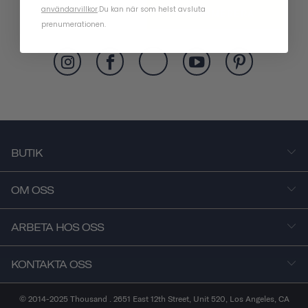
användarvillkor
.
Du kan när som helst avsluta
PRENUMERERA
prenumerationen.
BUTIK
OM OSS
ARBETA HOS OSS
KONTAKTA OSS
© 2014-2025 Thousand . 2651 East 12th Street, Unit 520, Los Angeles, CA