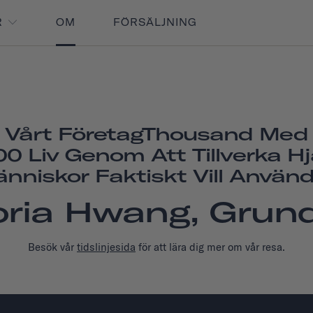
R
OM
FÖRSÄLJNING
e Vårt FöretagThousand Med 
0 Liv Genom Att Tillverka 
nniskor Faktiskt Vill Använd
oria Hwang, Grun
Besök vår
tidslinjesida
för att lära dig mer om vår resa.