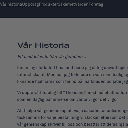
Vår historia
Uppdrag
Produkter
Säkerhet
Värden
Företag
Vår Historia
Ett meddelande från vår grundare…
Innan jag startade Thousand hade jag aldrig använt hjälm, 
futuristiska ut. Men när jag förlorade en vän i en dödlig c
liknande hjälmarna som fanns på marknaden började jag 
Vi döpte vårt företag till "Thousand" med målet att rädda
som en daglig påminnelse om varför vi gör det vi gör.
Att hjälpa vår gemenskap att välja säkerhet är anledningen
tacksamma för varje beställning vi skickar, eftersom det 
vår gemenskap skriver till oss och berättar att deras hjä