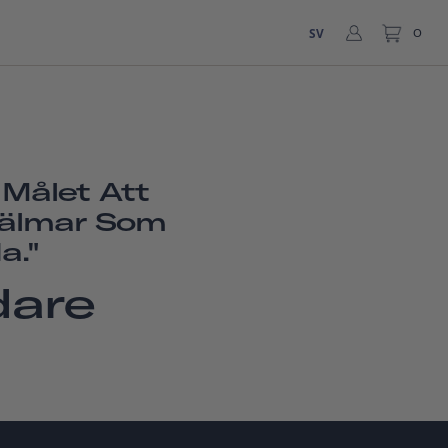
SV
0
Målet Att
Hjälmar Som
a."
dare