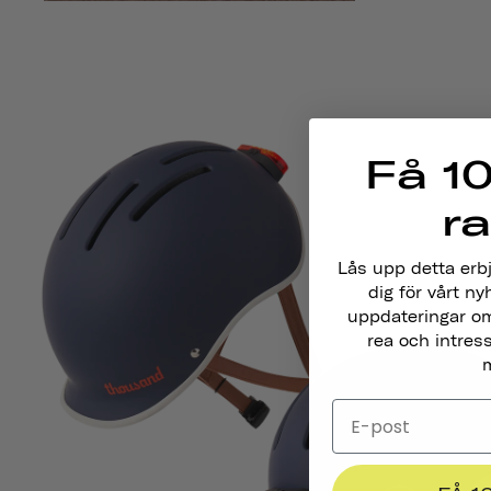
Få 10
r
Lås upp detta erb
dig för vårt ny
uppdateringar om
rea och intres
m