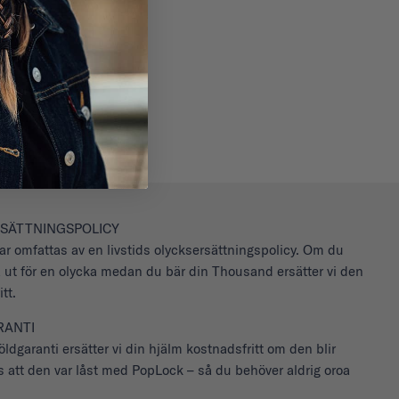
SÄTTNINGSPOLICY
ar omfattas av en livstids olycksersättningspolicy. Om du
a ut för en olycka medan du bär din Thousand ersätter vi den
tt.
RANTI
ldgaranti ersätter vi din hjälm kostnadsfritt om den blir
ts att den var låst med PopLock – så du behöver aldrig oroa