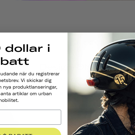
 dollar i
abatt
Design-DNA
judande när du registrerar
På Thousand designar vi hjälmar med stil, bek
hetsbrev. Vi skickar dig
minimerar vår påverkan på miljön. Varje detalj ä
 nya produktlanseringar,
PopLock till bekväma remmar, ventilationsöppn
santa artiklar om urban
obilitet.