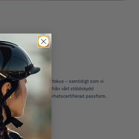
vämlighet och säkerhet i fokus – samtidigt som vi
r utformad för cyklister: från vårt stöldskydd
ingar och en säker, säkerhetscertifierad passform.