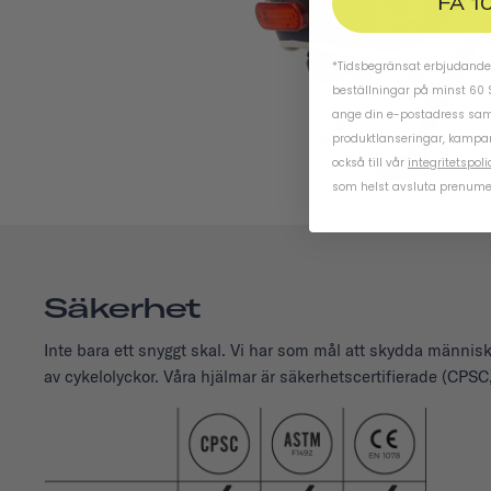
FÅ 1
*Tidsbegränsat erbjudande.
beställningar på minst 60 
ange din e-postadress samt
produktlanseringar, kampa
också till vår
integritetspoli
som helst avsluta prenume
Säkerhet
Inte bara ett snyggt skal. Vi har som mål att skydda männ
av cykelolyckor. Våra hjälmar är säkerhetscertifierade (CP