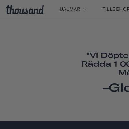
HJÄLMAR
TILLBEHÖ
"Vi Döpt
Rädda 1 00
Mä
-Gl