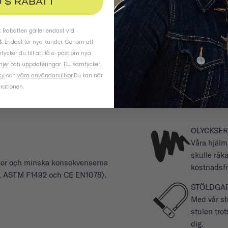
0 $ RABATT
 Rabatten gäller endast vid
$. Endast för nya kunder. Genom att
ycker du till att få e-post om nya
njer och uppdateringar. Du samtycker
cy
och
våra användarvillkor
.
Du kan när
rationen.
OLYCKSER
Våra hjälm
skulle råk
iskor och minska konsekvenserna
kostnadsfri
SC, ASTM F1492 och CE EN1078).
STÖLDGA
Med vår stö
stulen tro
dig.