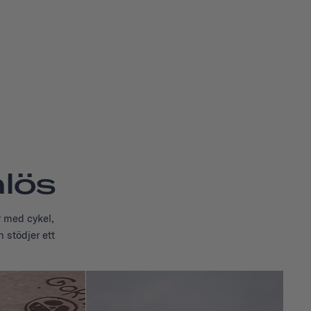
lös
r med cykel,
 stödjer ett