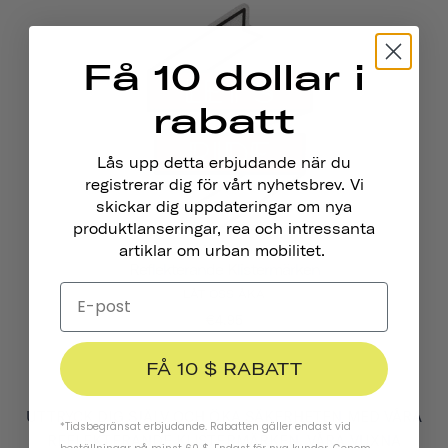
Få 10 dollar i
rabatt
Lås upp detta erbjudande när du
registrerar dig för vårt nyhetsbrev. Vi
skickar dig uppdateringar om nya
produktlanseringar, rea och intressanta
artiklar om urban mobilitet.
Reflekterande Klistermärken
LÅT OSS ÅKA
€4,95
FÅ 10 $ RABATT
UTTRYCK DIG SJÄLV OCH ÖKA SÄKERHETEN MED VÅRA
*Tidsbegränsat erbjudande. Rabatten gäller endast vid
REFLEKTERANDE KLISTERMÄRKEN. VÅRA VUXNA