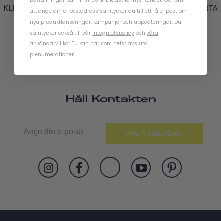
beställningar på minst 60 $. Endast för nya kunder. Genom
KLISTERMÄRKEN ÄR VÄDERBESTÄNDIGA OCH PERMANENTA
att ange din e-postadress samtycker du till att få e-post om
OCH HJÄLPER DIG ATT ANPASSA DIN CYKEL.
nya produktlanseringar, kampanjer och uppdateringar. Du
samtycker också till vår
integritetspolicy
och
våra
användarvillkor
.
Du kan när som helst avsluta
prenumerationen.
Håll Kontakten
PRENUMERERA