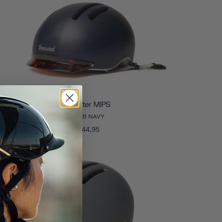
Chapter MIPS
CLUB NAVY
€144,95