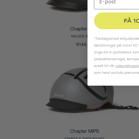
FÅ 1
Chapter MIPS
RACER SVART
*Tidsbegränsat erbjudande.
€144,95
beställningar på minst 60 
ange din e-postadress samt
produktlanseringar, kampa
också till vår
integritetspoli
som helst avsluta prenume
Chapter MIPS
CHPT3 X THOUSAND