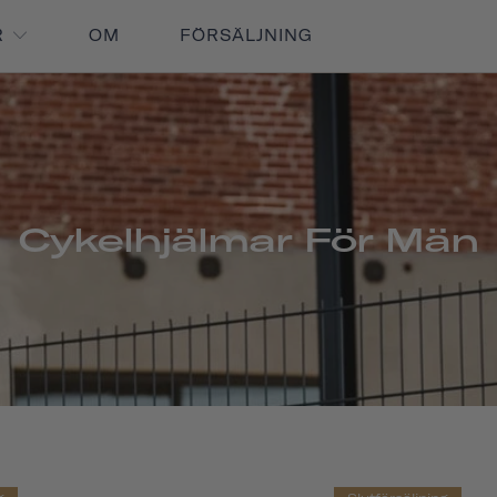
R
OM
FÖRSÄLJNING
Cykelhjälmar För Män