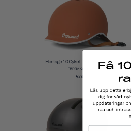
Heritage 1.0 Cykel- Och Skatehjälm
Få 10
TERRAKOTTA
r
€79
Lås upp detta erb
dig för vårt ny
uppdateringar om
rea och intres
m