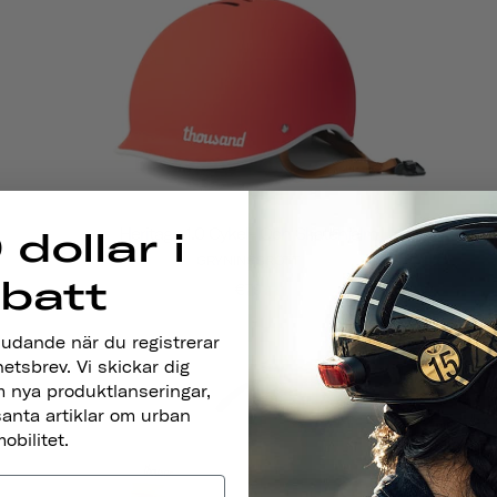
Heritage 1.0 Cykel- Och Skatehjälm
 dollar i
GRYNINGSRÖTT
abatt
€79
judande när du registrerar
hetsbrev. Vi skickar dig
 nya produktlanseringar,
santa artiklar om urban
obilitet.