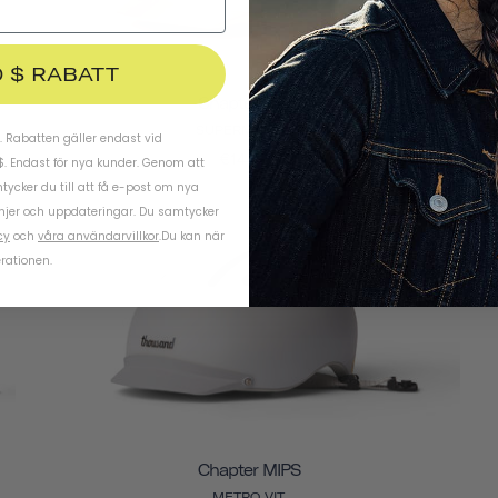
0 $ RABATT
Chapter MIPS
SUPERMÅNEVIT
 Rabatten gäller endast vid
€144,95
$. Endast för nya kunder. Genom att
ycker du till att få e-post om nya
njer och uppdateringar. Du samtycker
cy
och
våra användarvillkor
.
Du kan när
rationen.
Chapter MIPS
METRO VIT