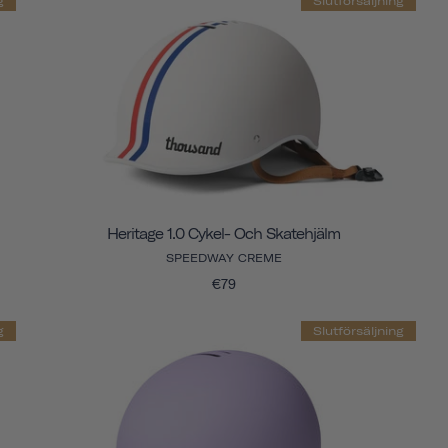
g
Slutförsäljning
Heritage 1.0 Cykel- Och Skatehjälm
SPEEDWAY CREME
€79
g
Slutförsäljning