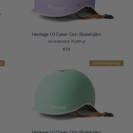
Heritage 1.0 Cykel- Och Skatehjälm
JACARANDA PURPLE
€79
g
Slutförsäljning
Heritage 1.0 Cykel- Och Skatehjälm