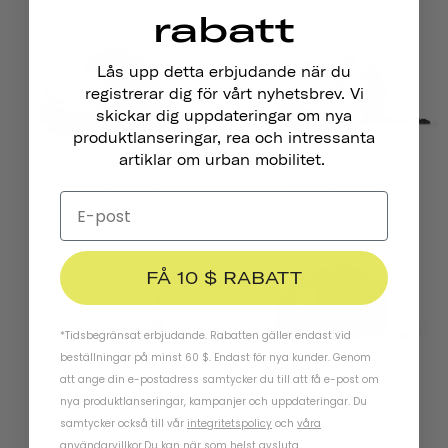
rabatt
Lås upp detta erbjudande när du
registrerar dig för vårt nyhetsbrev. Vi
skickar dig uppdateringar om nya
produktlanseringar, rea och intressanta
artiklar om urban mobilitet.
Chapter MIPS
Chapter MIPS
101,00
101,00
från
från
FÅ 10 $ RABATT
*Tidsbegränsat erbjudande. Rabatten gäller endast vid
beställningar på minst 60 $. Endast för nya kunder. Genom
att ange din e-postadress samtycker du till att få e-post om
Chapter MIPS
Chapter MIPS
nya produktlanseringar, kampanjer och uppdateringar. Du
101,00
101,00
från
från
samtycker också till vår
integritetspolicy
och
våra
användarvillkor
.
Du kan när som helst avsluta