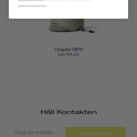
prenumerationen.
Chapter MIPS
101,00
från
Håll Kontakten
PRENUMERERA