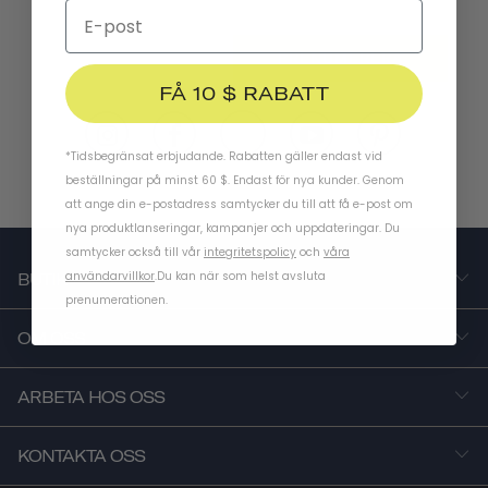
PRENUMERERA
FÅ 10 $ RABATT
*Tidsbegränsat erbjudande. Rabatten gäller endast vid
beställningar på minst 60 $. Endast för nya kunder. Genom
att ange din e-postadress samtycker du till att få e-post om
nya produktlanseringar, kampanjer och uppdateringar. Du
samtycker också till vår
integritetspolicy
och
våra
användarvillkor
.
Du kan när som helst avsluta
BUTIK
prenumerationen.
OM OSS
ARBETA HOS OSS
KONTAKTA OSS