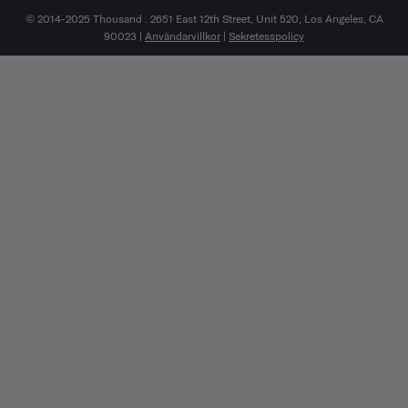
© 2014-2025 Thousand . 2651 East 12th Street, Unit 520, Los Angeles, CA
90023 |
Användarvillkor
|
Sekretesspolicy