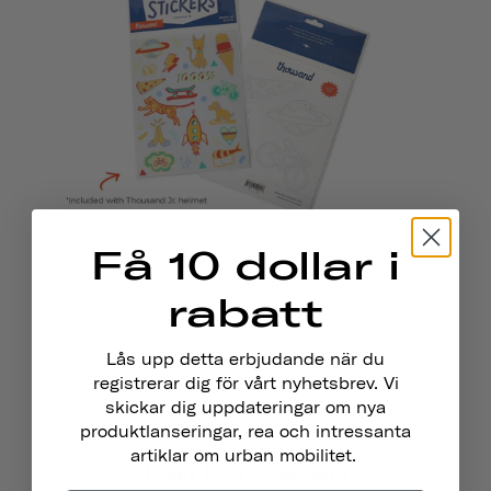
Få 10 dollar i
Thousand . Hjälmklistermärken
THOUSAND .
rabatt
€7,95
Lås upp detta erbjudande när du
registrerar dig för vårt nyhetsbrev. Vi
skickar dig uppdateringar om nya
produktlanseringar, rea och intressanta
artiklar om urban mobilitet.
Håll Kontakten