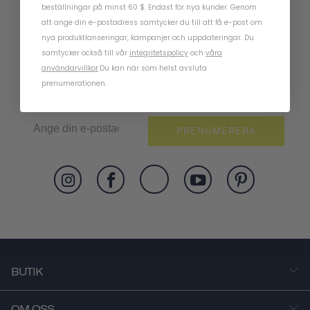
beställningar på minst 60 $. Endast för nya kunder. Genom
att ange din e-postadress samtycker du till att få e-post om
nya produktlanseringar, kampanjer och uppdateringar. Du
samtycker också till vår
integritetspolicy
och
våra
användarvillkor
.
Du kan när som helst avsluta
Håll Kontakten
prenumerationen.
PRENUMERERA
BUTIK
OM OSS