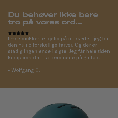
Du behøver ikke bare
tro på vores ord...
Den smukkeste hjelm på markedet, jeg har
den nu i 6 forskellige farver. Og der er
stadig ingen ende i sigte. Jeg får hele tiden
komplimenter fra fremmede på gaden.
- Wolfgang E.