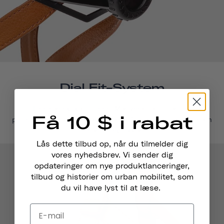
Dial Fit-System
Find den rigtige pasform. Med vores let justerbare
Få 10 $ i rabat
pasformsystem kan du være sikker på, at din skateboardhjelm
sidder tæt og sikkert.
Lås dette tilbud op, når du tilmelder dig
vores nyhedsbrev. Vi sender dig
opdateringer om nye produktlanceringer,
tilbud og historier om urban mobilitet, som
du vil have lyst til at læse.