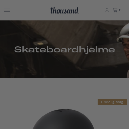
0
Skateboardhjelme
Endelig salg