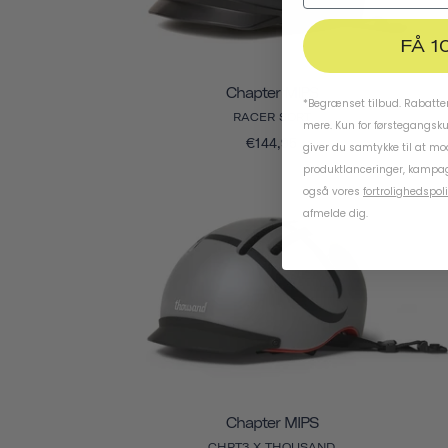
FÅ 1
Chapter MIPS
*Begrænset tilbud. Rabatten
RACER SORT
mere. Kun for førstegangsk
€144,95
giver du samtykke til at m
produktlanceringer, kampag
også vores
fortrolighedspoli
afmelde dig.
Chapter MIPS
CHPT3 X THOUSAND