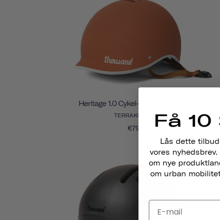
Heritage 1.0 Cykel- Og Skatehjelm
Få 10 
TERRAKOTTA
€79
Lås dette tilbud
vores nyhedsbrev. 
om nye produktlance
om urban mobilitet,