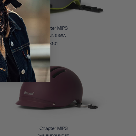
Chapter MIPS
SKYLINE GRÅ
€101
Chapter MIPS
DYB BURGUNDER