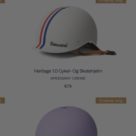
g
Endelig salg
Heritage 1.0 Cykel- Og Skatehjelm
SPEEDWAY CREME
€79
g
Endelig salg