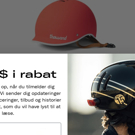
Heritage 1.0 Cykel- Og Skatehjelm
$ i rabat
DAGGRY RØD
€79
 op, når du tilmelder dig
Vi sender dig opdateringer
ringer, tilbud og historier
 som du vil have lyst til at
læse.