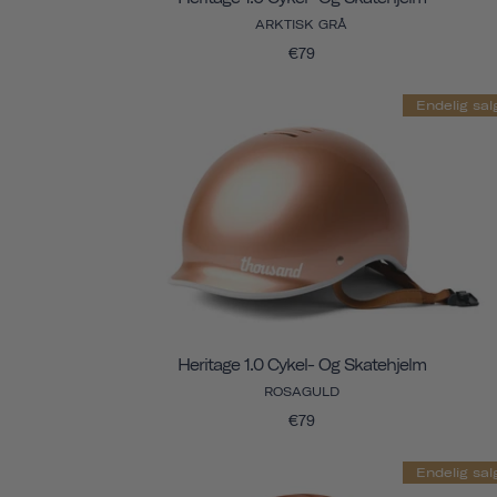
ARKTISK GRÅ
€79
Endelig sal
Heritage 1.0 Cykel- Og Skatehjelm
ROSAGULD
€79
Endelig sal