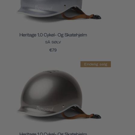
Heritage 1.0 Cykel- Og Skatehjelm
SÅ SØLV
€79
Endelig salg
Heritage 1.0 Cykel- Og Skatehjelm