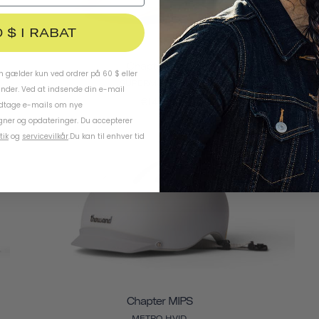
0 $ I RABAT
Chapter MIPS
 gælder kun ved ordrer på 60 $ eller
SUPERMÅNE HVID
under. Ved at indsende din e-mail
€144,95
odtage e-mails om nye
ner og opdateringer. Du accepterer
tik
og
servicevilkår
.
Du kan til enhver tid
Chapter MIPS
METRO HVID