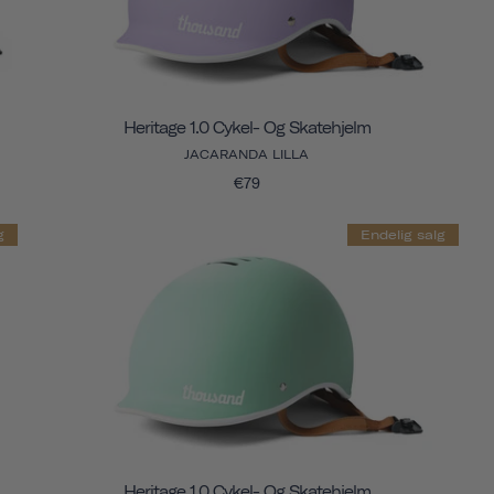
Heritage 1.0 Cykel- Og Skatehjelm
JACARANDA LILLA
€79
g
Endelig salg
Heritage 1.0 Cykel- Og Skatehjelm