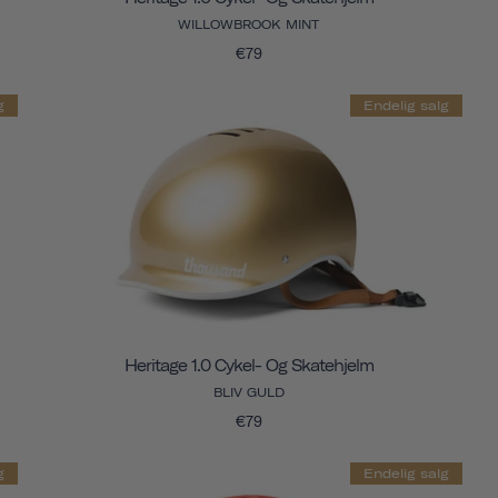
WILLOWBROOK MINT
€79
g
Endelig salg
Heritage 1.0 Cykel- Og Skatehjelm
BLIV GULD
€79
g
Endelig salg