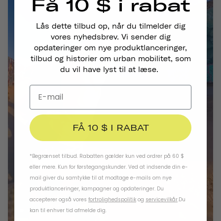
Få 10 $ i rabat
Lås dette tilbud op, når du tilmelder dig
vores nyhedsbrev. Vi sender dig
opdateringer om nye produktlanceringer,
tilbud og historier om urban mobilitet, som
du vil have lyst til at læse.
FÅ 10 $ I RABAT
*Begrænset tilbud. Rabatten gælder kun ved ordrer på 60 $
eller mere. Kun for førstegangskunder. Ved at indsende din e-
mail giver du samtykke til at modtage e-mails om nye
produktlanceringer, kampagner og opdateringer. Du
accepterer også vores
fortrolighedspolitik
og
servicevilkår
.
Du
kan til enhver tid afmelde dig.