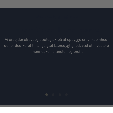
Bæredygtighed
M
Fremtiden I Tankerne
Vi arbejder aktivt og strategisk på at opbygge en virksomhed,
der er dedikeret til langsigtet bæredygtighed, ved at investere
i mennesker, planeten og profit.
m