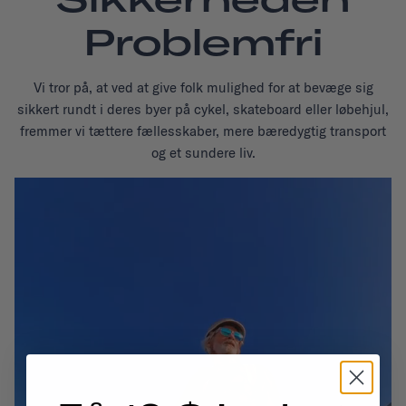
Problemfri
Vi tror på, at ved at give folk mulighed for at bevæge sig
sikkert rundt i deres byer på cykel, skateboard eller løbehjul,
fremmer vi tættere fællesskaber, mere bæredygtig transport
og et sundere liv.