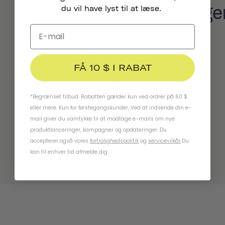
Pasformsbemærkninge
du vil have lyst til at læse.
Alle hoveder er forskellige, men med vores hjelms
integrerede justeringssystem er det nemt at
foretage små justeringer for at opnå en behagelig
FÅ 10 $ I RABAT
pasform. Drej blot drejeknappen med uret for at
stramme eller mod uret for at løsne. Du kan også
fjerne nogle eller alle de indvendige
*Begrænset tilbud. Rabatten gælder kun ved ordrer på 60 $
eller mere. Kun for førstegangskunder. Ved at indsende din e-
pasformspuder uden at påvirke sikkerheden af din
mail giver du samtykke til at modtage e-mails om nye
hjelm for at opnå din foretrukne pasform. Har du
produktlanceringer, kampagner og opdateringer. Du
flere spørgsmål om at opnå den perfekte pasform?
accepterer også vores
fortrolighedspolitik
og
servicevilkår
.
Du
Kontakt os
.
kan til enhver tid afmelde dig.