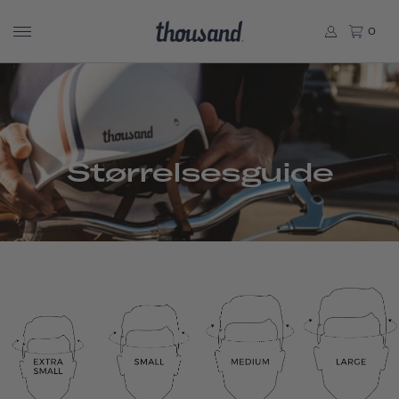
0
Størrelsesguide