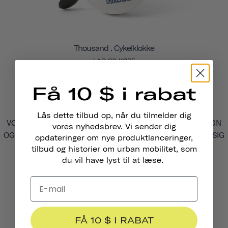
Thousand . Cykelklokke
LAD OS KØRE
€15,95
Få 10 $ i rabat
Lås dette tilbud op, når du tilmelder dig
VORES CYKELKLOKKER HAR ET RETROINSPIRERET DESIGN
vores nyhedsbrev. Vi sender dig
OG EN HØJ OG KLAR LYD, DER VIL FÅ FOLK TIL AT VENDE SIG
opdateringer om nye produktlanceringer,
OM PÅ GADEN.
tilbud og historier om urban mobilitet, som
du vil have lyst til at læse.
FÅ 10 $ I RABAT