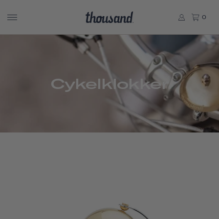
0
Cykelklokker