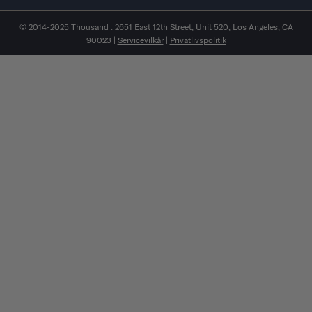
© 2014-2025 Thousand . 2651 East 12th Street, Unit 520, Los Angeles, CA
90023 |
Servicevilkår
|
Privatlivspolitik