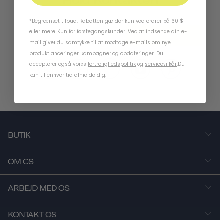
Hold Kontakten
*Begrænset tilbud. Rabatten gælder kun ved ordrer på 60 $
eller mere. Kun for førstegangskunder. Ved at indsende din e-
ABONNER
mail giver du samtykke til at modtage e-mails om nye
produktlanceringer, kampagner og opdateringer. Du
accepterer også vores
fortrolighedspolitik
og
servicevilkår
.
Du
kan til enhver tid afmelde dig.
BUTIK
OM OS
ARBEJD MED OS
KONTAKT OS