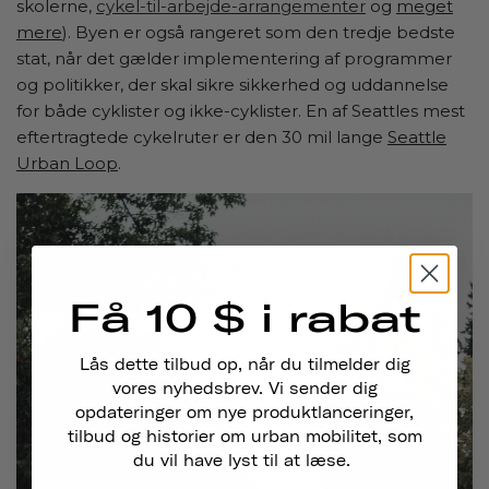
skolerne,
cykel-til-arbejde-arrangementer
og
meget
mere
). Byen er også rangeret som den tredje bedste
stat, når det gælder implementering af programmer
og politikker, der skal sikre sikkerhed og uddannelse
for både cyklister og ikke-cyklister. En af Seattles mest
eftertragtede cykelruter er den 30 mil lange
Seattle
Urban Loop
.
Få 10 $ i rabat
Lås dette tilbud op, når du tilmelder dig
vores nyhedsbrev. Vi sender dig
opdateringer om nye produktlanceringer,
tilbud og historier om urban mobilitet, som
du vil have lyst til at læse.