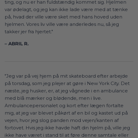
ting, og nu er han fuldstændig kommet sig. Hjelmen
var ødelagt, og jeg kan ikke lade være med at tænke
på, hvad der ville være sket med hans hoved uden
hjelmen. Vores liv ville være anderledes nu, så jeg
takker jer fra hjertet."
– ABRIL R.
"Jeg var på vej hjem på mit skateboard efter arbejde
på torsdag, som jeg plejer at gøre i New York City. Det
næste, jeg husker, er, at jeg vågnede i en ambulance
med blå mærker og blødende, men i live.
Ambulancepersonalet og kort efter lægen fortalte
mig, at jeg var blevet påkørt af en bil og kastet ud på
vejen, hvor jeg slog panden mod vejen/kanten af
fortovet. Hvis jeg ikke havde haft din hjelm på, ville jeg
ikke have været i stand til at føre denne samtale eller