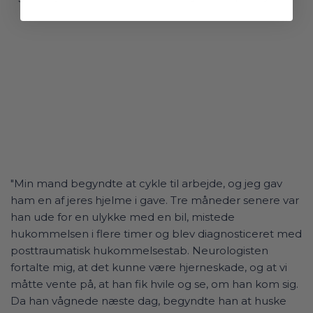
"Min mand begyndte at cykle til arbejde, og jeg gav
ham en af jeres hjelme i gave. Tre måneder senere var
han ude for en ulykke med en bil, mistede
hukommelsen i flere timer og blev diagnosticeret med
posttraumatisk hukommelsestab. Neurologisten
fortalte mig, at det kunne være hjerneskade, og at vi
måtte vente på, at han fik hvile og se, om han kom sig.
Da han vågnede næste dag, begyndte han at huske