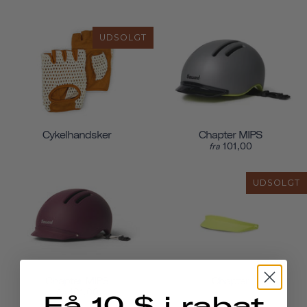
UDSOLGT
Cykelhandsker
Chapter MIPS
101,00
fra
UDSOLGT
Chapter MIPS
Chapter
101,00
fra
Få 10 $ i rabat