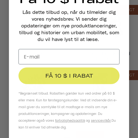
UDSOLGT
UDSOLGT
Lås dette tilbud op, når du tilmelder dig
vores nyhedsbrev. Vi sender dig
opdateringer om nye produktlanceringer,
tilbud og historier om urban mobilitet, som
du vil have lyst til at læse.
Chapter
Thousand Handsker Med
Fulde Fingre
FÅ 10 $ I RABAT
UDSOLGT
UDSOLGT
*Begrænset tilbud. Rabatten gælder kun ved ordrer på 60 $
eller mere. Kun for førstegangskunder. Ved at indsende din e-
mail giver du samtykke til at modtage e-mails om nye
produktlanceringer, kampagner og opdateringer. Du
Thousand Halsedisse
Thousand -sokker
accepterer også vores
fortrolighedspolitik
og
servicevilkår
.
Du
kan til enhver tid afmelde dig.
UDSOLGT