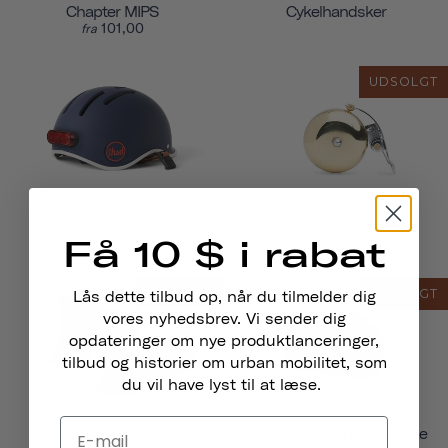
Chapter MIPS
Cykelhandsker
101,00
fra
UDSOLGT
Magnetisk Hjelmlys
Pennant Cykelklokke
€24,95
Få 10 $ i rabat
UDSOLGT
UDSOLGT
Lås dette tilbud op, når du tilmelder dig
vores nyhedsbrev. Vi sender dig
opdateringer om nye produktlanceringer,
tilbud og historier om urban mobilitet, som
du vil have lyst til at læse.
Crossbody-Håndtagstaske
Traveler 2.0 Magnetiske