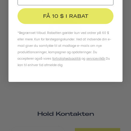
Cykellygter
FÅ 10 $ I RABAT
UDSOLGT
*Begrænset tilbud. Rabatten gælder kun ved ordrer på 60 $
eller mere. Kun for førstegangskunder. Ved at indsende din e-
mail giver du samtykke til at modtage e-mails om nye
produktlanceringer, kampagner og opdateringer. Du
Chapter MIPS
accepterer også vores
fortrolighedspolitik
og
servicevilkår
.
Du
kan til enhver tid afmelde dig.
Hold Kontakten