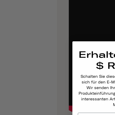
Erhalt
$ 
Schalten Sie dies
sich für den E-M
Wir senden Ih
Produkteinführun
interessanten A
M