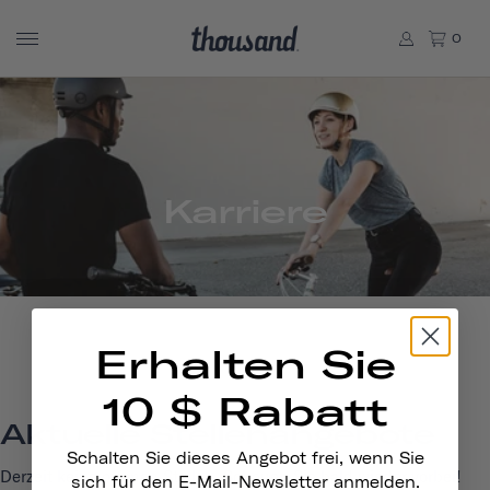
0
Karriere
Erhalten Sie
10 $ Rabatt
Aktuelle Stellenangebote
Schalten Sie dieses Angebot frei, wenn Sie
Derzeit keine offenen Stellen. Schauen Sie bald wieder vorbei!
sich für den E-Mail-Newsletter anmelden.