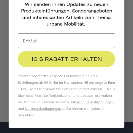
Wir senden Ihnen Updates zu neuen
Produkteinführungen, Sonderangeboten
und interessanten Artikeln zum Thema
urbane Mobilität.
Bleiben Sie In Kontakt
10 $ RABATT ERHALTEN
ABONNIEREN
*Zeitlich begrenztes Angebot. Der Rabatt gilt nur für
Bestellungen ab 60 $. Nur für Neukunden. Mit der Angabe Ihrer
E-Mail-Adresse erklären Sie sich damit einverstanden, E-Mails
über neue Produkte, Werbeaktionen und Updates zu erhalten.
Sie stimmen außerdem unseren
Datenschutzbestimmungen
und
Nutzungsbedingungen
zu
.
Sie können sich jederzeit
abmelden.