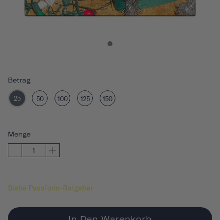
Betrag
25
50
100
125
150
Menge
Siehe Passform-Ratgeber
In Den Warenkorb