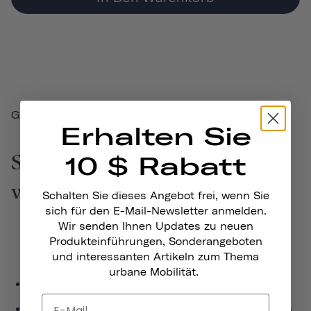
GESCHENKKARTE
Erhalten Sie
Sie wählen den Betrag, sie
10 $ Rabatt
wählen ihr perfektes Geschenk.
Schalten Sie dieses Angebot frei, wenn Sie
sich für den E-Mail-Newsletter anmelden.
Wir senden Ihnen Updates zu neuen
Produkteinführungen, Sonderangeboten
und interessanten Artikeln zum Thema
urbane Mobilität.
Gültig für Einkäufe auf explorethousand.com
Die digitale Geschenkkarte wird Ihnen unmittelbar nach