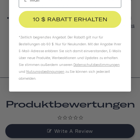
dem Kauf an Ihre E-Mail-Adresse gesendet.
Geschenkkarten funktionieren möglicherweise nicht bei
10 $ RABATT ERHALTEN
Bestellungen mit Versand in die EU.
Kontaktieren Sie uns
für weitere Informationen.
*Zeitlich begrenztes Angebot. Der Rabatt gilt nur für
Bestellungen ab 60 $. Nur für Neukunden. Mit der Angabe Ihrer
E-Mail-Adresse erklären Sie sich damit einverstanden, E-Mails
über neue Produkte, Werbeaktionen und Updates zu erhalten.
Sie stimmen außerdem unseren
Datenschutzbestimmungen
und
Nutzungsbedingungen
zu
.
Sie können sich jederzeit
abmelden.
Produktbewertungen
Write A Review