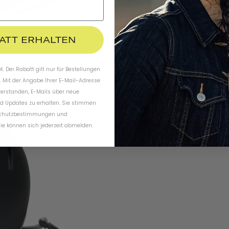
BATT ERHALTEN
. Der Rabatt gilt nur für Bestellungen
. Mit der Angabe Ihrer E-Mail-Adresse
verstanden, E-Mails über neue
d Updates zu erhalten. Sie stimmen
chutzbestimmungen
und
ie können sich jederzeit abmelden.