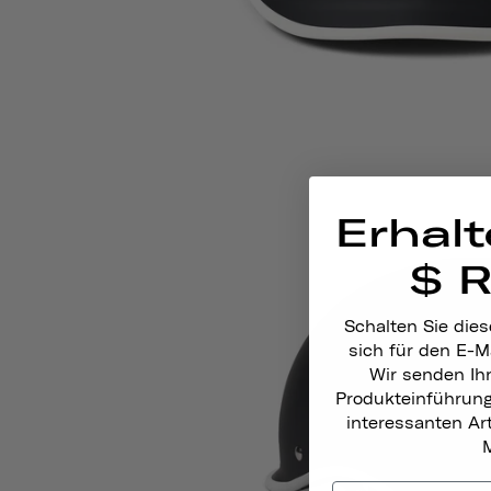
Erhalt
$ 
Schalten Sie dies
sich für den E-M
Wir senden Ih
Produkteinführun
interessanten A
M