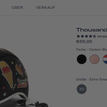
ÜBER
VERKAUF
Thousand
155
BE
€59,95
Farbe
-
Carbon Bla
Größe
-
Extra Sma
XS