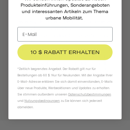
Passform-Hinweise
Produkteinführungen, Sonderangeboten
und interessanten Artikeln zum Thema
urbane Mobilität.
Jeder Kopf ist anders, aber mit dem integrierten
Einstellrad unserer Helme lassen sich kleine
Anpassungen für einen bequemen Sitz ganz
einfach vornehmen. Drehen Sie das Einstellrad
einfach im Uhrzeigersinn, um den Helm fester
10 $ RABATT ERHALTEN
anzuziehen, oder gegen den Uhrzeigersinn, um ihn
zu lockern. Sie können auch einige oder alle
*Zeitlich begrenztes Angebot. Der Rabatt gilt nur für
Innenpolster entfernen, ohne die Sicherheit Ihres
Bestellungen ab 60 $. Nur für Neukunden. Mit der Angabe Ihrer
Helms zu beeinträchtigen, um die von Ihnen
E-Mail-Adresse erklären Sie sich damit einverstanden, E-Mails
bevorzugte Passform zu erzielen. Haben Sie
über neue Produkte, Werbeaktionen und Updates zu erhalten.
weitere Fragen zur perfekten Passform?
Sie stimmen außerdem unseren
Datenschutzbestimmungen
Kontaktieren Sie uns
.
und
Nutzungsbedingungen
zu
.
Sie können sich jederzeit
abmelden.