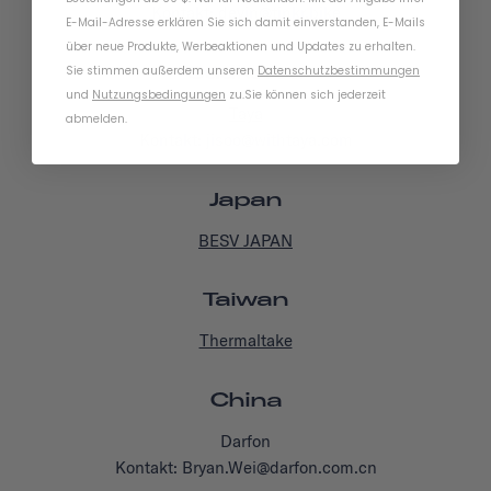
Kontakt: devin@tinkr.bike
E-Mail-Adresse erklären Sie sich damit einverstanden, E-Mails
über neue Produkte, Werbeaktionen und Updates zu erhalten.
Südkorea
Sie stimmen außerdem unseren
Datenschutzbestimmungen
und
Nutzungsbedingungen
zu
.
Sie können sich jederzeit
Taya
abmelden.
Kontakt: jisoo@withtaya.com
Japan
BESV JAPAN
Taiwan
Thermaltake
China
Darfon
Kontakt: Bryan.Wei@darfon.com.cn