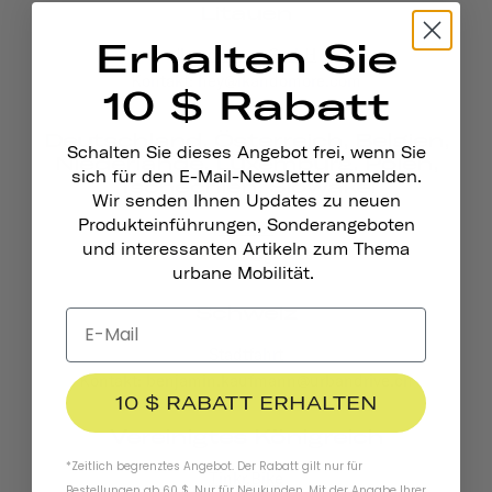
Litauen
Erhalten Sie
Ikandomore GmbH
Kontakt: hey@ikandomore.com
10 $ Rabatt
Deutschland, Österreich, Belgien,
Schalten Sie dieses Angebot frei, wenn Sie
Niederlande, Luxemburg, Polen,
sich für den E-Mail-Newsletter anmelden.
Tschechien, Slowakei
Wir senden Ihnen Updates zu neuen
Produkteinführungen, Sonderangeboten
GROFA
und interessanten Artikeln zum Thema
Kontakt: info@grofa.com
urbane Mobilität.
Schweiz
Stadtfahrt
Kontakt: benjamin.kaufmann@urbandrive.ch
10 $ RABATT ERHALTEN
Vereinigtes Königreich
*Zeitlich begrenztes Angebot. Der Rabatt gilt nur für
Tinkr.Bike
Bestellungen ab 60 $. Nur für Neukunden. Mit der Angabe Ihrer