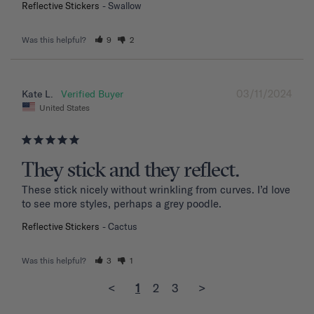
Reflective Stickers
Swallow
Was this helpful?
9
2
03/11/2024
Kate L.
United States
They stick and they reflect.
These stick nicely without wrinkling from curves. I’d love 
to see more styles, perhaps a grey poodle.
Reflective Stickers
Cactus
Was this helpful?
3
1
<
1
2
3
>