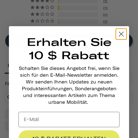
2
3
0
2
Erhalten Sie
Write A Review
10 $ Rabatt
Reviews
Schalten Sie dieses Angebot frei, wenn Sie
sich für den E-Mail-Newsletter anmelden.
Wir senden Ihnen Updates zu neuen
Filter Reviews:
Produkteinführungen, Sonderangeboten
und interessanten Artikeln zum Thema
urbane Mobilität.
Helmet
Sticker
Quality
Thousand
Design
Cactus
Friends