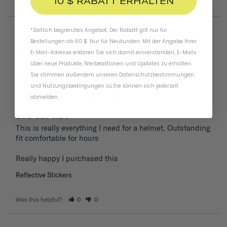
10 $ RABATT ERHALTEN
*Zeitlich begrenztes Angebot. Der Rabatt gilt nur für
01/19/2026
Frank P.
Bestellungen ab 60 $. Nur für Neukunden. Mit der Angabe Ihrer
United States
E-Mail-Adresse erklären Sie sich damit einverstanden, E-Mails
über neue Produkte, Werbeaktionen und Updates zu erhalten.
Sie stimmen außerdem unseren
Datenschutzbestimmungen
und
Nutzungsbedingungen
zu
.
Sie können sich jederzeit
Great fit extremely comfortable
abmelden.
for hours
This is really everything I need for a helmet. Outstanding 
fit comfortable for hours 

Reflective Stickers
Was this helpful?
0
0