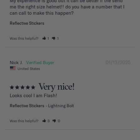
My experience is good but it can be better if the send 
me the right size helmet!! do you have a number that I 
can call to make this happen?
Reflective Stickers
Was this helpful?
1
1
01/13/2025
Nick J.
United States
Very nice!
Looks cool I am Flash!
Reflective Stickers
Lightning Bolt
Was this helpful?
3
0