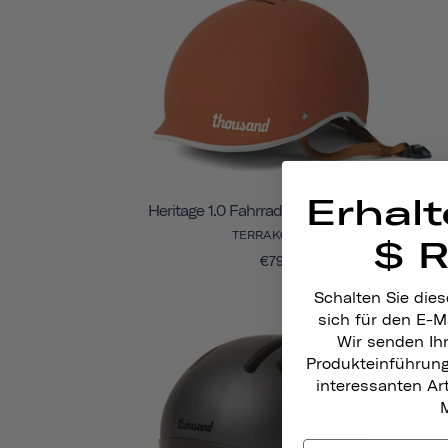
Erhalt
Heritage 1.0 Fahrrad- Und Skatehelm
TERRAKOTTA
$ 
€79
Schalten Sie dies
sich für den E-M
Wir senden Ih
Produkteinführun
interessanten A
M