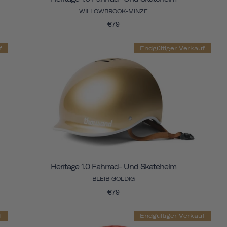
WILLOWBROOK-MINZE
€79
f
Endgültiger Verkauf
Heritage 1.0 Fahrrad- Und Skatehelm
BLEIB GOLDIG
€79
f
Endgültiger Verkauf