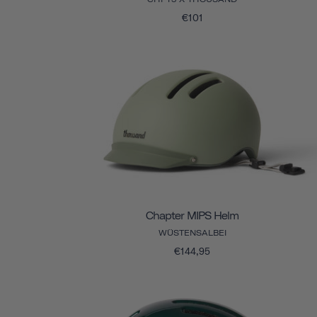
€101
Chapter MIPS Helm
WÜSTENSALBEI
€144,95