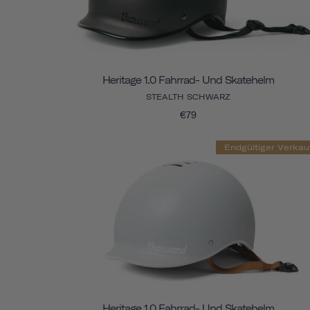
Heritage 1.0 Fahrrad- Und Skatehelm
STEALTH SCHWARZ
€79
Endgültiger Verkau
Heritage 1.0 Fahrrad- Und Skatehelm