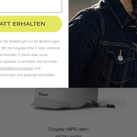
BATT ERHALTEN
Chapter MIPS Helm
SUPERMOND WEISS
. Der Rabatt gilt nur für Bestellungen
€144,95
. Mit der Angabe Ihrer E-Mail-Adresse
verstanden, E-Mails über neue
d Updates zu erhalten. Sie stimmen
chutzbestimmungen
und
ie können sich jederzeit abmelden.
Chapter MIPS Helm
METRO WEISS