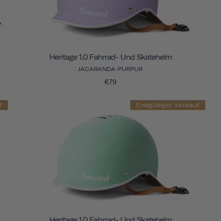
Heritage 1.0 Fahrrad- Und Skatehelm
JACARANDA-PURPUR
€79
f
Endgültiger Verkauf
Heritage 1.0 Fahrrad- Und Skatehelm