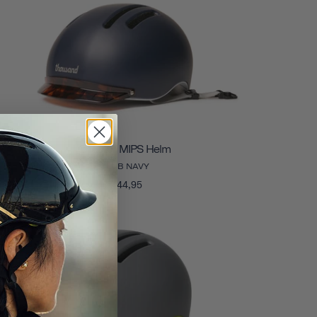
Chapter MIPS Helm
CLUB NAVY
€144,95