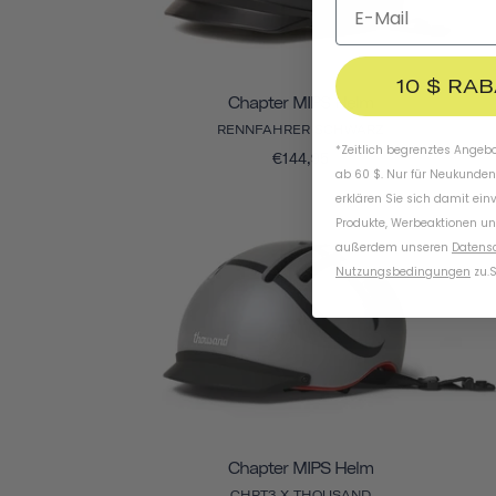
10 $ RA
Chapter MIPS Helm
RENNFAHRER SCHWARZ
*Zeitlich begrenztes Angebot
€144,95
ab 60 $. Nur für Neukunden
erklären Sie sich damit ein
Produkte, Werbeaktionen un
außerdem unseren
Datens
Nutzungsbedingungen
zu
.
S
Chapter MIPS Helm
CHPT3 X THOUSAND