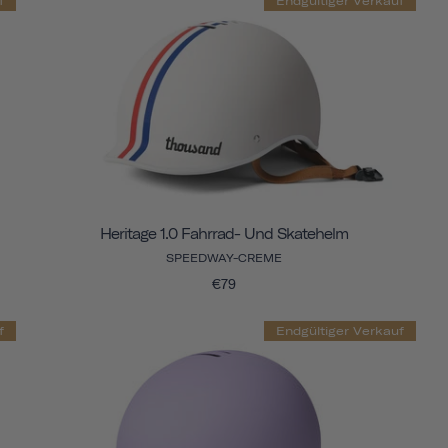
f
Endgültiger Verkauf
Heritage 1.0 Fahrrad- Und Skatehelm
SPEEDWAY-CREME
€79
f
Endgültiger Verkauf