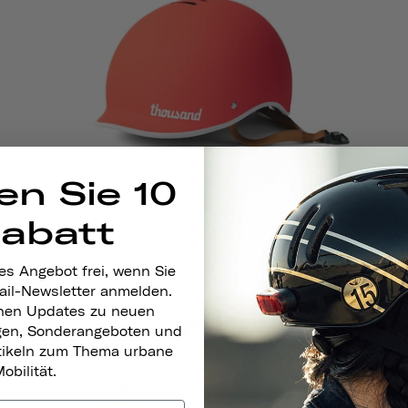
en Sie 10
Heritage 1.0 Fahrrad- Und Skatehelm
TAGESANBRUCH ROT
Rabatt
€79
es Angebot frei, wenn Sie
ail-Newsletter anmelden.
nen Updates zu neuen
gen, Sonderangeboten und
rtikeln zum Thema urbane
obilität.