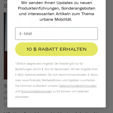
Wir senden Ihnen Updates zu neuen
Radio
aufgezeichnet.
Produkteinführungen, Sonderangeboten
und interessanten Artikeln zum Thema
urbane Mobilität.
10 $ RABATT ERHALTEN
*Zeitlich begrenztes Angebot. Der Rabatt gilt nur für
Bestellungen ab 60 $. Nur für Neukunden. Mit der Angabe Ihrer
E-Mail-Adresse erklären Sie sich damit einverstanden, E-Mails
über neue Produkte, Werbeaktionen und Updates zu erhalten.
T:
Was macht für Sie einen angenehmen und
Sie stimmen außerdem unseren
Datenschutzbestimmungen
und
Nutzungsbedingungen
zu
.
Sie können sich jederzeit
integrativen Arbeitsplatz aus? Welche
abmelden.
Maßnahmen fördern Ihrer Meinung nach ein
Umfeld der Vielfalt und Integration?