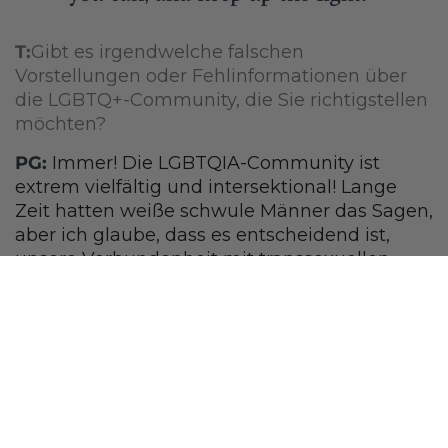
T:
Gibt es irgendwelche falschen
Vorstellungen oder Fehlinformationen über
die LGBTQ+-Community, die Sie richtigstellen
möchten?
PG:
Immer! Die LGBTQIA-Community ist
extrem vielfältig und intersektional! Lange
Zeit hatten weiße schwule Männer das Sagen,
aber ich glaube, dass es entscheidend ist,
unsere Verbundenheit mit transsexuellen
BIPOC-Frauen in den Mittelpunkt zu stellen
(und das war schon immer so – sie waren es,
die 1969 die Stonewall-Unruhen ausgelöst
haben!). Geschlechtsidentität ist etwas
anderes als Anziehung. Die Menschen in
unserer Community können sich mit
mehreren Buchstaben identifizieren, definitiv