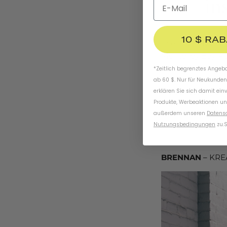
10 $ RA
In einem andere
Monterey Bay A
Förderung des M
*Zeitlich begrenztes Angebot
Meeresfrüchten.
ab 60 $. Nur für Neukunden
nie verlassen, un
erklären Sie sich damit ein
Produkte, Werbeaktionen un
zurückgeben. Au
außerdem unseren
Datens
Nutzungsbedingungen
zu
.
S
BRENNAN
– KRE