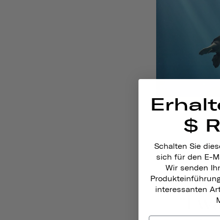
Erhalt
$ 
Schalten Sie dies
sich für den E-M
Wir senden Ih
Produkteinführun
interessanten A
M