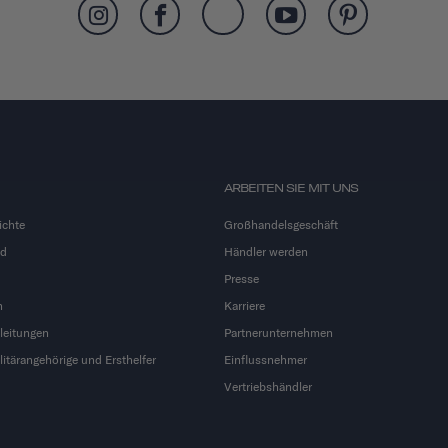
ARBEITEN SIE MIT UNS
ichte
Großhandelsgeschäft
nd
Händler werden
Presse
n
Karriere
leitungen
Partnerunternehmen
litärangehörige und Ersthelfer
Einflussnehmer
Vertriebshändler