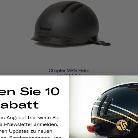
Chapter MIPS Helm
101,00 €
von
en Sie 10
Rabatt
es Angebot frei, wenn Sie
ail-Newsletter anmelden.
nen Updates zu neuen