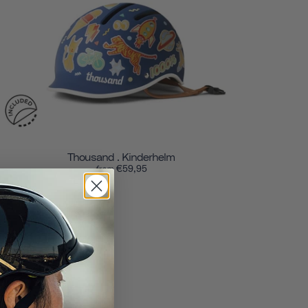
Thousand . Kinderhelm
€59,95
from