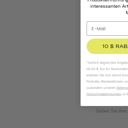
Produkteinführun
interessanten A
M
10 $ RA
*Zeitlich begrenztes Angebot
ab 60 $. Nur für Neukunden
erklären Sie sich damit ein
Produkte, Werbeaktionen un
außerdem unseren
Datens
Nutzungsbedingungen
zu
.
S