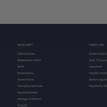
GESCHÄFT
ÜBER UNS
Fahrradhelme
Unsere Gesch
Skateboard-Helme
Über Thousa
MIPS
Zeitschrift
Herrenhelme
Händler finde
Damenhelme
Bedienungsan
Fahrradhandschuhe
Rabatte für Mi
Geschenkkarten
Heritage Collection
Chapter