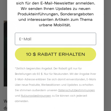
Energie versorgt. Dadurch muss kein Kohle
sich für den E-Mail-Newsletter anmelden.
oder Holz mehr verbrannt werden, was zu
Wir senden Ihnen Updates zu neuen
einer Reduzierung der CO2-Emissionen führt.
Produkteinführungen, Sonderangeboten
und interessanten Artikeln zum Thema
urbane Mobilität.
10 $ RABATT ERHALTEN
*Zeitlich begrenztes Angebot. Der Rabatt gilt nur für
Bestellungen ab 60 $. Nur für Neukunden. Mit der Angabe Ihrer
E-Mail-Adresse erklären Sie sich damit einverstanden, E-Mails
über neue Produkte, Werbeaktionen und Updates zu erhalten.
Sie stimmen außerdem unseren
Datenschutzbestimmungen
und
Nutzungsbedingungen
zu
.
Sie können sich jederzeit
Was uns an diesem Projekt besonders gefällt, ist,
abmelden.
dass es nicht nur zur Reduzierung der