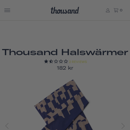
0
Thousand Halswärmer
2
REVIEWS
182 kr