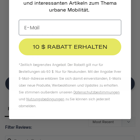
und interessanten Artikeln zum Thema
urbane Mobilität.
BASED ON 2 REVIEWS
0
0
10 $ RABATT ERHALTEN
0
1
1
*Zeitlich begrenztes Angebot. Der Rabatt gilt nur für
Bestellungen ab 60 $. Nur für Neukunden. Mit der Angabe Ihrer
E-Mail-Adresse erklären Sie sich damit einverstanden, E-Mails
Write A Review
über neue Produkte, Werbeaktionen und Updates zu erhalten.
Sie stimmen außerdem unseren
Datenschutzbestimmungen
und
Nutzungsbedingungen
zu
.
Sie können sich jederzeit
abmelden.
Reviews
Filter Reviews: