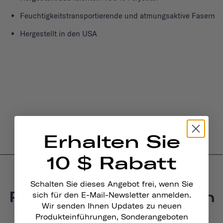
Feuchtigkeitstransportierende und atmungsaktive Fasern
Hergestellt in den USA
Erhalten Sie
10 $ Rabatt
Schalten Sie dieses Angebot frei, wenn Sie
Produktbewertungen
sich für den E-Mail-Newsletter anmelden.
Wir senden Ihnen Updates zu neuen
1.5
Produkteinführungen, Sonderangeboten