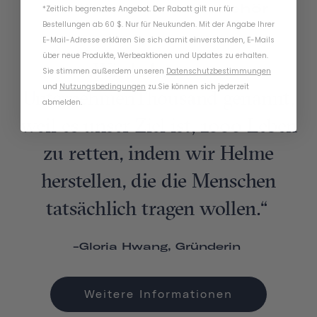
Schlösser
-Zubehör
*Zeitlich begrenztes Angebot. Der Rabatt gilt nur für
Bestellungen ab 60 $. Nur für Neukunden. Mit der Angabe Ihrer
E-Mail-Adresse erklären Sie sich damit einverstanden, E-Mails
über neue Produkte, Werbeaktionen und Updates zu erhalten.
„Wir haben unser
Sie stimmen außerdem unseren
Datenschutzbestimmungen
und
Nutzungsbedingungen
zu
.
Sie können sich jederzeit
UnternehmenThousand genannt,
abmelden.
weil es unser Ziel ist, 1000 Leben
zu retten, indem wir Helme
herstellen, die die Menschen
tatsächlich tragen wollen.“
-Gloria Hwang, Gründerin
Weitere Informationen