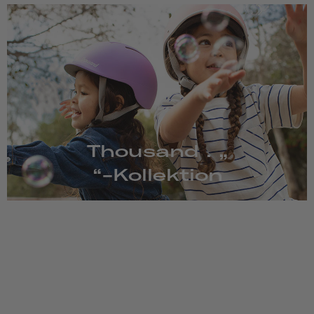
Thousand . „
“-Kollektion