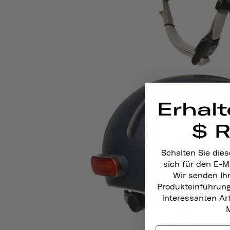
Erhalt
$ 
Schalten Sie dies
sich für den E-M
Wir senden Ih
Produkteinführun
interessanten A
M