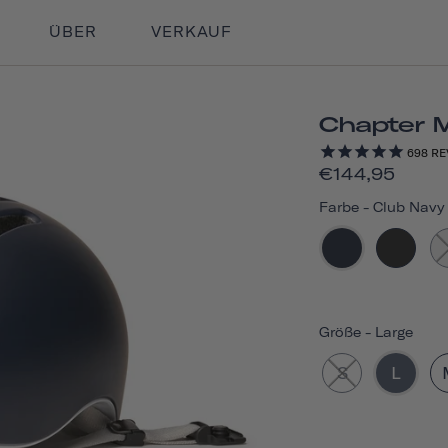
ÜBER
VERKAUF
Chapter 
698
RE
€144,95
Farbe
-
Club Navy
Größe
-
Large
S
L