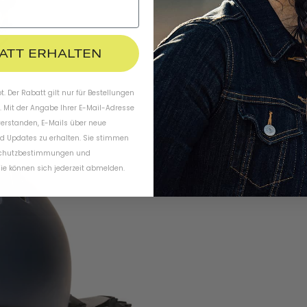
BATT ERHALTEN
. Der Rabatt gilt nur für Bestellungen
. Mit der Angabe Ihrer E-Mail-Adresse
verstanden, E-Mails über neue
d Updates zu erhalten. Sie stimmen
chutzbestimmungen
und
ie können sich jederzeit abmelden.