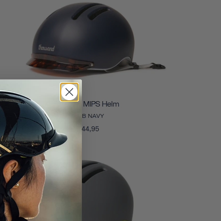
Chapter MIPS Helm
CLUB NAVY
€144,95