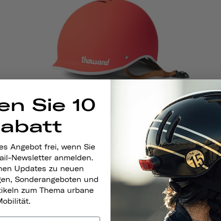
en Sie 10
Heritage 1.0 Fahrrad- Und Skatehelm
TAGESANBRUCH ROT
Rabatt
79 €
99
es Angebot frei, wenn Sie
ail-Newsletter anmelden.
nen Updates zu neuen
gen, Sonderangeboten und
rtikeln zum Thema urbane
obilität.