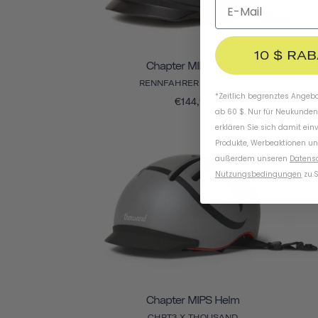
10 $ RA
Chapter MIPS Helm
RENNFAHRER SCHWARZ
*Zeitlich begrenztes Angebot
€144,95
ab 60 $. Nur für Neukunden
erklären Sie sich damit ein
Produkte, Werbeaktionen un
außerdem unseren
Datens
Nutzungsbedingungen
zu
.
S
Chapter MIPS Helm
CHPT3 X THOUSAND