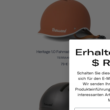
Erhalt
Heritage 1.0 Fahrrad- Und Skatehelm
TERRAKOTTA
$ 
79 €
99
Schalten Sie dies
sich für den E-M
Wir senden Ih
Produkteinführun
interessanten A
M