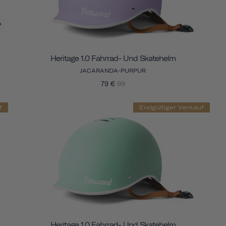
Heritage 1.0 Fahrrad- Und Skatehelm
JACARANDA-PURPUR
79 €
99
f
Endgültiger Verkauf
Heritage 1.0 Fahrrad- Und Skatehelm