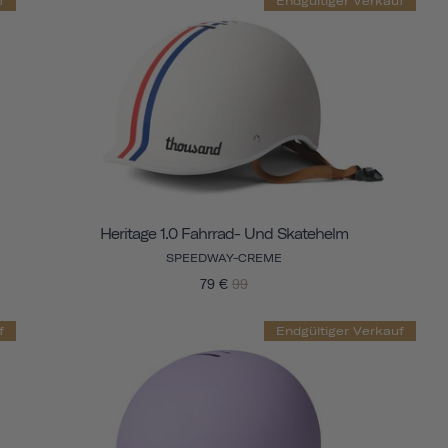
f
Endgültiger Verkauf
Heritage 1.0 Fahrrad- Und Skatehelm
SPEEDWAY-CREME
79 €
99
f
Endgültiger Verkauf