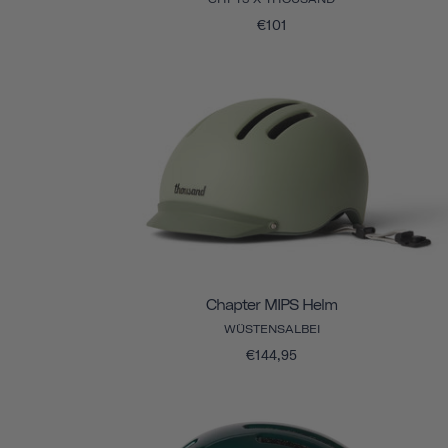
€101
Chapter MIPS Helm
WÜSTENSALBEI
€144,95