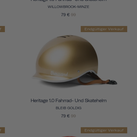
WILLOWBROOK-MINZE
79 €
99
f
Endgültiger Verkauf
Heritage 1.0 Fahrrad- Und Skatehelm
BLEIB GOLDIG
79 €
99
f
Endgültiger Verkauf