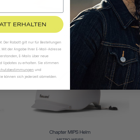
BATT ERHALTEN
Chapter MIPS Helm
SUPERMOND WEISS
. Der Rabatt gilt nur für Bestellungen
€144,95
. Mit der Angabe Ihrer E-Mail-Adresse
verstanden, E-Mails über neue
d Updates zu erhalten. Sie stimmen
chutzbestimmungen
und
ie können sich jederzeit abmelden.
Chapter MIPS Helm
METRO WEISS